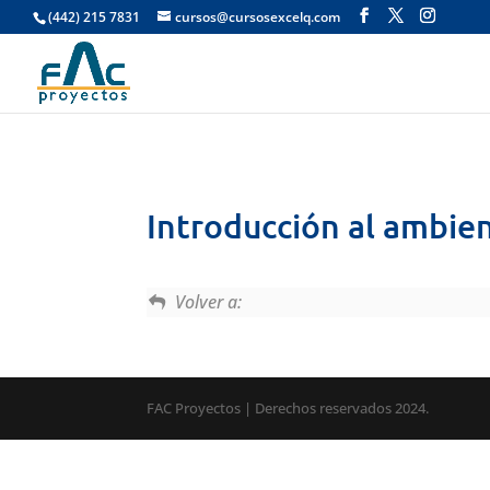
(442) 215 7831
cursos@cursosexcelq.com
Introducción al ambie
Volver a:
FAC Proyectos | Derechos reservados 2024.