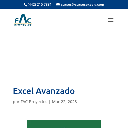
(442) 215 7831
cursos@cursosexcelq.com
Todavía no hay ninguna lección publicada en
este curso.
Excel Avanzado
por
FAC Proyectos
|
Mar 22, 2023